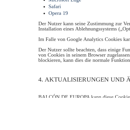
Safari
Opera 19
Der Nutzer kann seine Zustimmung zur Ve
Installation eines Ablehnungssystems („Op
Im Falle von Google Analytics Cookies ka
Der Nutzer sollte beachten, dass einige Fu
von Cookies in seinem Browser zugelassen 
blockieren, kann dies die normale Funktion
4. AKTUALISIERUNGEN UND 
BALCÓN DE EUROPA kann diese Cookie-Rich
Richtlinie an die Anweisungen der spanisc
Wenn Sie weitere Informationen über uns
senden.