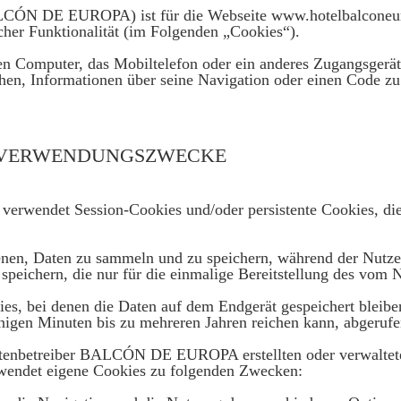
LCÓN DE EUROPA) ist für die Webseite www.hotelbalconeur
cher Funktionalität (im Folgenden „Cookies“).
den Computer, das Mobiltelefon oder ein anderes Zugangsgerä
hen, Informationen über seine Navigation oder einen Code zu 
D VERWENDUNGSZWECKE
erwendet Session-Cookies und/oder persistente Cookies, di
enen, Daten zu sammeln und zu speichern, während der Nutzer
peichern, die nur für die einmalige Bereitstellung des vom N
ies, bei denen die Daten auf dem Endgerät gespeichert bleib
nigen Minuten bis zu mehreren Jahren reichen kann, abgerufe
itenbetreiber BALCÓN DE EUROPA erstellten oder verwaltet
endet eigene Cookies zu folgenden Zwecken: