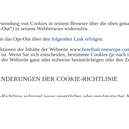
rwendung von Cookies in seinem Browser über die oben gena
t-Out“) in seinem Webbrowser widerrufen.
nn das Opt-Out über den
folgenden Link erfolgen.
nktionen der Inhalte der Webseite
www.hotelbalconeuropa.co
ist. Wenn Sie sich entscheiden, bestimmte Cookies (je nach 
 der Webseite ganz oder teilweise beeinträchtigen oder den Z
ÄNDERUNGEN DER COOKIE-RICHTLINIE
tlinie aufgrund neuer gesetzlicher oder regulatorischer A
hen Datenschutzbehörde ändern.
ere Verwendung von Cookies wünschen, können Sie uns eine 