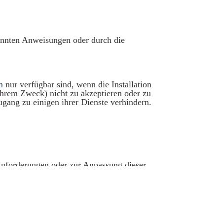
nnten Anweisungen oder durch die
m
nur verfügbar sind, wenn die Installation
ihrem Zweck) nicht zu akzeptieren oder zu
ugang zu einigen ihrer Dienste verhindern.
nforderungen oder zur Anpassung dieser
E-Mail an
dpo@hotelbalconeuropa.com