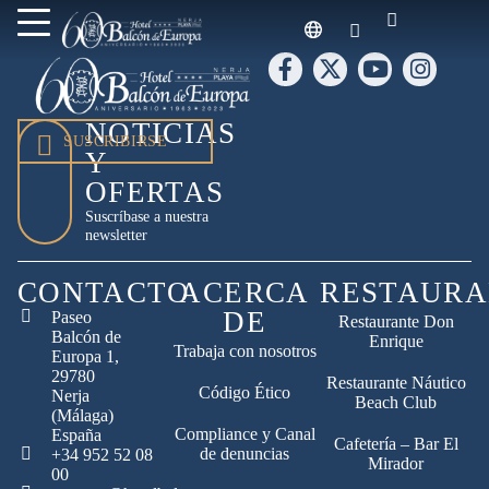
NOTICIAS
SUSCRIBIRSE
Y
OFERTAS
Suscríbase a nuestra
newsletter
CONTACTO
ACERCA
RESTAURA
DE
Paseo
Restaurante Don
Balcón de
Enrique
Trabaja con nosotros
Europa 1,
29780
Restaurante Náutico
Código Ético
Nerja
Beach Club
(Málaga)
Compliance y Canal
España
Cafetería – Bar El
de denuncias
+34 952 52 08
Mirador
00