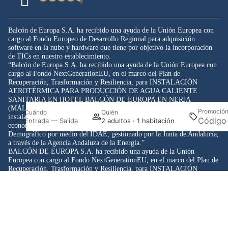
Balcón de Europa S.A. ha recibido una ayuda de la Unión Europea con
cargo al Fondo Europeo de Desarrollo Regional para adquisición
software en la nube y hardware que tiene por objetivo la incorporación
de TICs en nuestro establecimiento.
“Balcón de Europa S.A. ha recibido una ayuda de la Unión Europea con
cargo al Fondo NextGenerationEU, en el marco del Plan de
Recuperación, Trasformación y Resiliencia, para INSTALACIÓN
AEROTÉRMICA PARA PRODUCCIÓN DE AGUA CALIENTE
SANITARIA EN HOTEL BALCÓN DE EUROPA EN NERJA
(MÁLAGA) dentro del Programa de incentivos para la implantación de
Promoció
Cuándo
Quién
instalaciones de energías renovables térmicas en diferentes sectores de la
Entrada — Salida
2 adultos · 1 habitación
economía del Ministerio para la Transición Ecológica y el Reto
Demográfico por medio del IDAE, gestionado por la Junta de Andalucía,
a través de la Agencia Andaluza de la Energía.”
BALCÓN DE EUROPA S.A. ha recibido una ayuda de la Unión
Europea con cargo al Fondo NextGenerationEU, en el marco del Plan de
Recuperación, Trasformación y Resiliencia, para INSTALACIÓN
FOTOVOLTAICA EN HOTEL BALCÓN DE EUROPA EN NERJA
Acceder / Registrarse
Gestiona tu reserva
(MÁLAGA) dentro del programa de incentivos ligados al autoconsumo y
almacenamiento, con fuentes de energía renovable, así como la
implantación de sistemas térmicos renovables en el sector residencial del
Ministerio para la Transición Ecológica y el Reto Demográfico,
gestionado por la Junta de Andalucía, a través de la Agencia Andaluza de