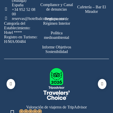
(Málaga)
Compliance y Canal
España
Cafetería – Bar El
de denuncias
+34 952 52 08
Mirador
00
reservas@hotelbalconeuropa.com
Reglamento de
Categoría del
Régimen Interior
Establecimiento:
Hotel ****
Política
Registro en Turismo:
medioambiental
H/MA/00484
Informe Objetivos
Sostenibilidad
Valoración de viajeros de TripAdvisor