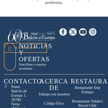
perdérselas.
NOTICIAS
SUSCRIBIRSE
Y
OFERTAS
Suscríbase a nuestra
newsletter
CONTACTO
ACERCA
RESTAURA
DE
Paseo
Restaurante Don
Balcón de
Enrique
Trabaja con nosotros
Europa 1,
29780
Restaurante Náutico
Código Ético
Nerja
Beach Club