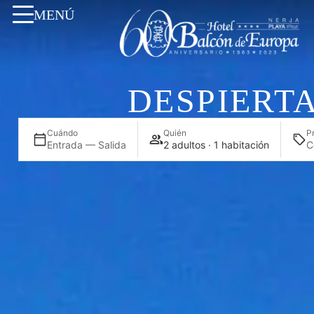
MENÚ
DESPIERT
Cuándo
Quién
P
Entrada — Salida
2 adultos · 1 habitación